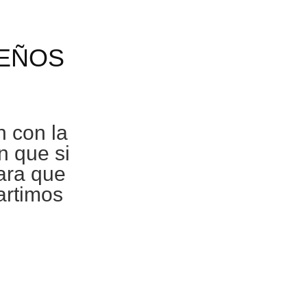
SEÑOS
n con la
n que si
para que
artimos