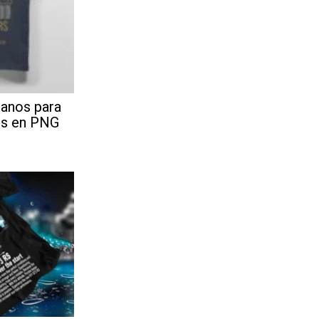
banos para
is en PNG