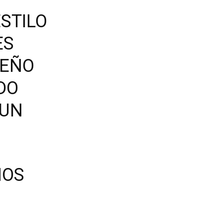
STILO
ES
SEÑO
DO
 UN
ÑOS