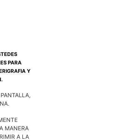
STEDES
NES PARA
ERIGRAFIA Y
.
 PANTALLA,
NA.
LMENTE
TA MANERA
RIMIR A LA