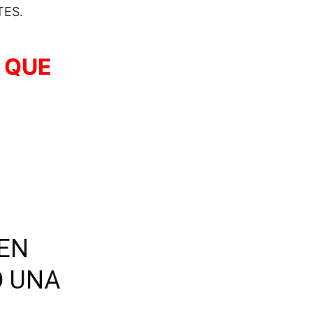
TES.
 QUE
 EN
O UNA