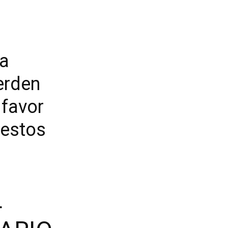
ca
erden
 favor
 estos
L