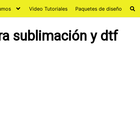
sumos
Video Tutoriales
Paquetes de diseño
a sublimación y dtf