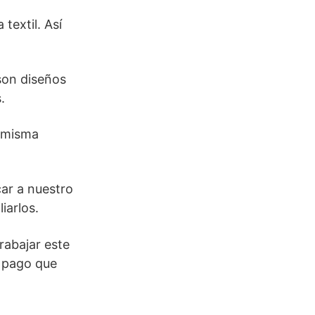
textil. Así
son diseños
.
a misma
ar a nuestro
iarlos.
rabajar este
e pago que