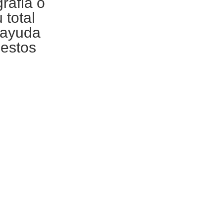
grafia
o
 total
 ayuda
 estos