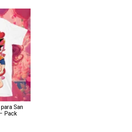
 para San
 – Pack