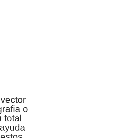
vector
grafia
o
 total
 ayuda
 estos