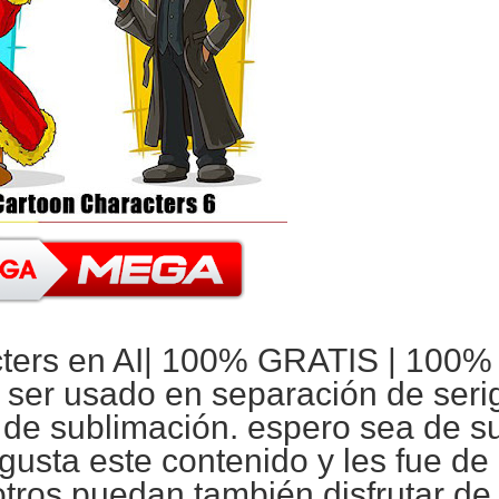
ers en AI|
100% GRATIS
| 100% 
a ser usado en separación de
seri
a de
sublimación
. espero sea de su
gusta este contenido y les fue de
otros puedan también disfrutar de