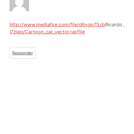
http://www.mediafire.com/file/d6vgp75zb
Ricardo
,
l7zleq/Cartoon_car_vector.rar/file
Responder