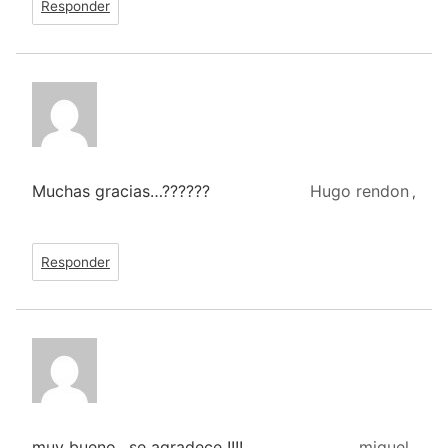
Responder
Muchas gracias…??????
Hugo rendon
,
Responder
muy bueno…se agradece !!!!
miguel
,