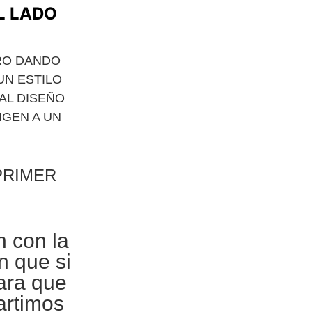
L LADO
RO DANDO
UN ESTILO
AL DISEÑO
IGEN A UN
PRIMER
n con la
n que si
para que
artimos