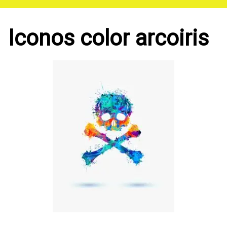
Saltar
al
contenido
Iconos color arcoiris