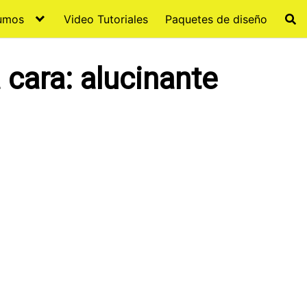
sumos
Video Tutoriales
Paquetes de diseño
 cara: alucinante