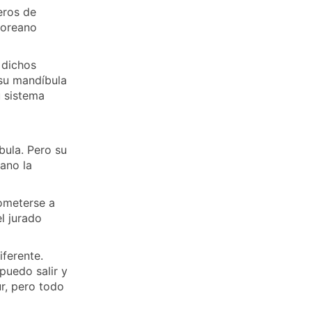
eros de
oreano
 dichos
 su mandíbula
 sistema
bula. Pero su
eano la
ometerse a
l jurado
iferente.
 puedo salir y
r, pero todo