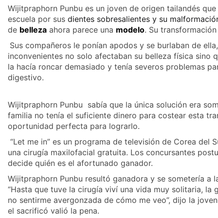
Wijitpraphorn Punbu es un joven de origen tailandés qu
escuela por sus
dientes sobresalientes y su malformació
de
belleza
ahora parece una
modelo
. Su transformación
Sus compañeros le ponían apodos y se burlaban de ella, 
inconvenientes no solo afectaban su belleza física sino 
la hacía roncar demasiado y tenía severos problemas pa
digestivo.
Wijitpraphorn Punbu sabía que la única solución era som
familia no tenía el suficiente dinero para costear esta t
oportunidad perfecta para lograrlo.
“Let me in” es un programa de televisión de Corea del 
una cirugía maxilofacial gratuita. Los concursantes post
decide quién es el afortunado ganador.
Wijitpraphorn Punbu resultó ganadora y se sometería a l
“Hasta que tuve la cirugía viví una vida muy solitaria, la
no sentirme avergonzada de cómo me veo”, dijo la joven 
el sacrificó valió la pena.