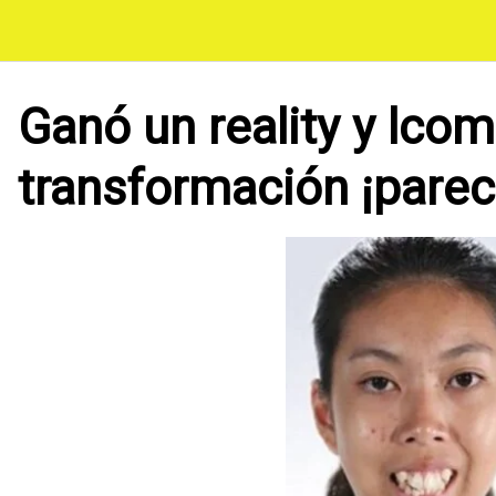
Saltar
al
contenido
Ganó un reality y lcom
transformación ¡pare