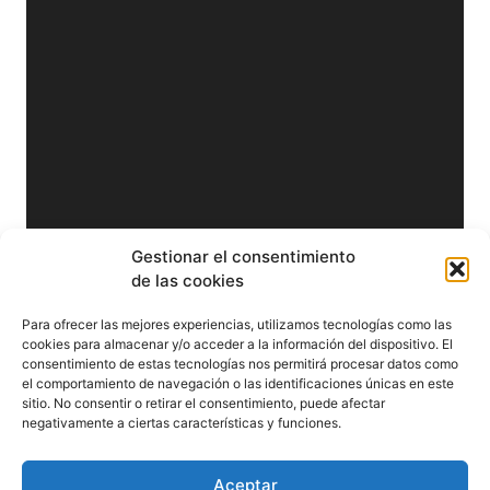
Gestionar el consentimiento
de las cookies
Para ofrecer las mejores experiencias, utilizamos tecnologías como las
cookies para almacenar y/o acceder a la información del dispositivo. El
consentimiento de estas tecnologías nos permitirá procesar datos como
el comportamiento de navegación o las identificaciones únicas en este
sitio. No consentir o retirar el consentimiento, puede afectar
negativamente a ciertas características y funciones.
Aceptar