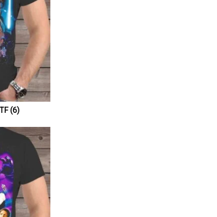
F (6)