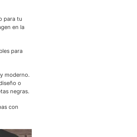
o para tu
agen en la
bles para
 y moderno.
diseño o
etas negras.
pas con