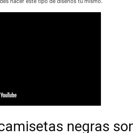
es hacer este tipo de diseños tú mismo.
 camisetas negras so