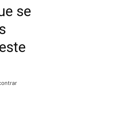
ue se
s
este
contrar