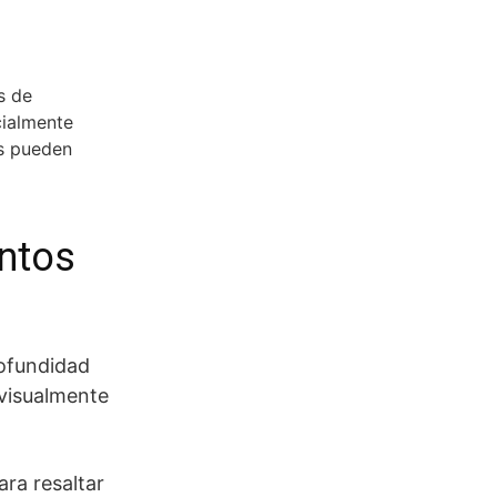
s de
cialmente
os pueden
entos
rofundidad
 visualmente
ra resaltar