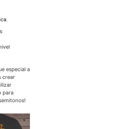
ca.
s
ivel
ue especial a
s crear
lizar
o para
 semitonos!