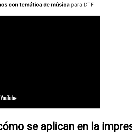
os con temática de música
para DTF
cómo se aplican en la impre