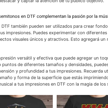
stacar y captar la atención de tu público objetivo.
 semitonos en DTF complementan la pasión por la músi
 DTF también pueden ser utilizados para crear fondo
tus impresiones. Puedes experimentar con diferentes
tos visuales únicos y atractivos. Esto agregará un n
presión versátil y efectiva que puede agregar un toq
do puntos de diferentes tamaños y densidades, puede
nsión y profundidad a tus impresiones. Recuerda uti
tamaño y forma de la superficie que estás imprimiend
musical a tus impresiones en DTF con la magia de los