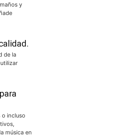
tamaños y
añade
calidad.
d de la
tilizar
 para
 o incluso
tivos,
la música en