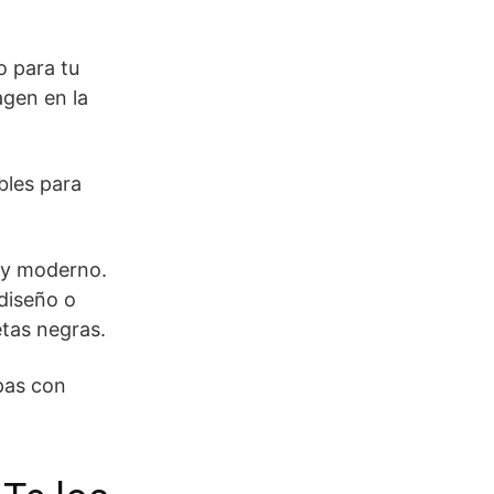
o para tu
agen en la
bles para
 y moderno.
diseño o
etas negras.
pas con