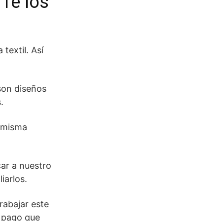
 Te los
textil. Así
son diseños
.
a misma
ar a nuestro
iarlos.
rabajar este
e pago que