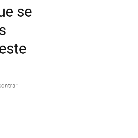
ue se
s
este
contrar