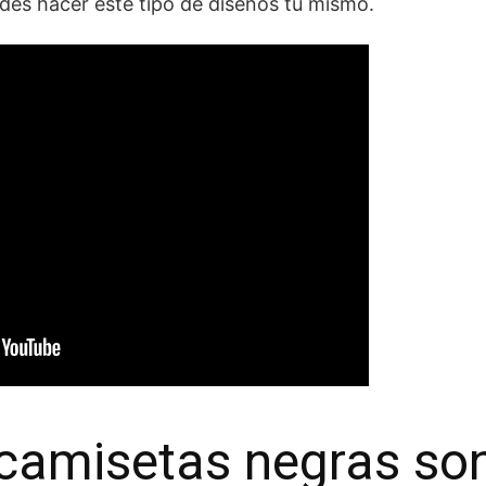
es hacer este tipo de diseños tú mismo.
 camisetas negras so