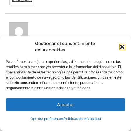
Gestionar el consentimiento
de las cookies
no puedo descargar el paquete de
lorena
,
halloween 1… dime que hago porfa?
Para ofrecer las mejores experiencias, utilizamos tecnologías como las
cookies para almacenar y/o acceder a la información del dispositivo. El
consentimiento de estas tecnologías nos permitirá procesar datos como
el comportamiento de navegación o las identificaciones únicas en este
Responder
sitio. No consentir o retirar el consentimiento, puede afectar
negativamente a ciertas características y funciones.
Aceptar
Opt-out preferences
Politicas de privacidad