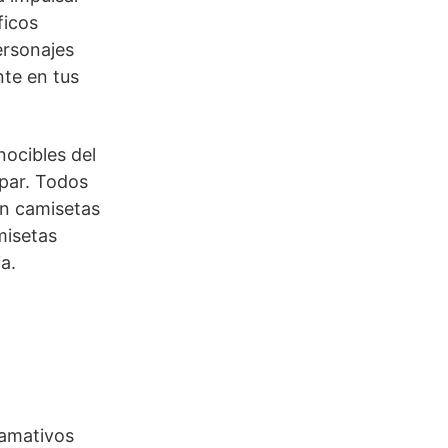
ficos
ersonajes
nte en tus
nocibles del
mpar. Todos
en camisetas
misetas
a.
lamativos