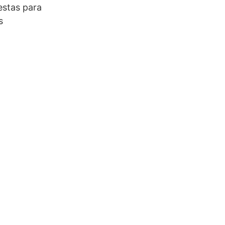
estas para
s