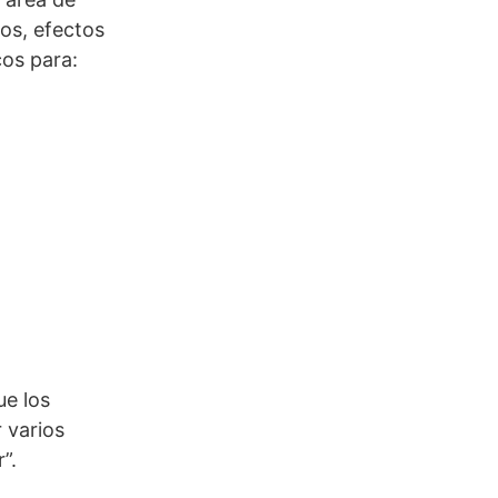
os, efectos
cos para:
ue los
 varios
”.