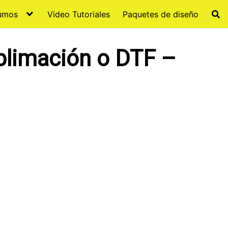
sumos
Video Tutoriales
Paquetes de diseño
blimación o DTF –