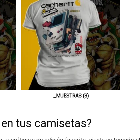
_MUESTRAS (8)
 en tus camisetas?
 tu software de edición favorito, ajusta su tamaño a