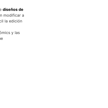
de
diseños de
n modificar a
l la edición
ómics y las
ue