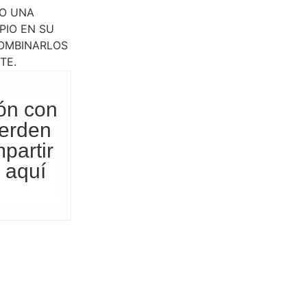
DO UNA
IO EN SU
COMBINARLOS
TE.
ón con
uerden
partir
 aquí