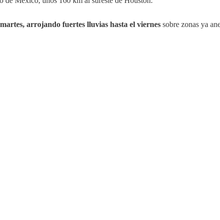
lfo de México, unos 160 km al sureste de Houston.
martes, arrojando fuertes lluvias hasta el viernes
sobre zonas ya ane