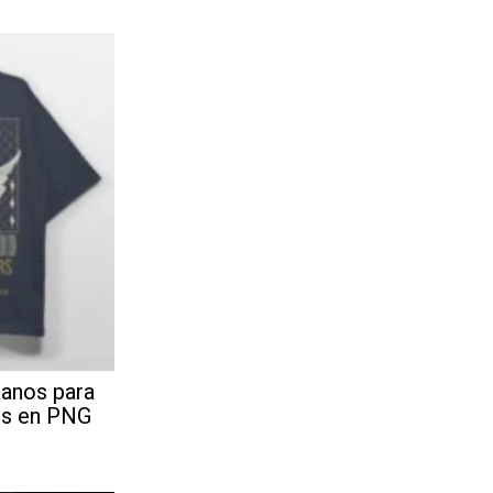
banos para
is en PNG