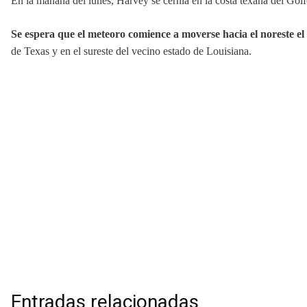
En la mañana del lunes, Harvey se cernía en la costa texana del Go
Se espera que el meteoro comience a moverse hacia el noreste el 
de Texas y en el sureste del vecino estado de Louisiana.
Entradas relacionadas