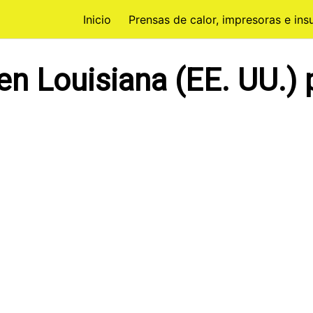
Inicio
Prensas de calor, impresoras e in
n Louisiana (EE. UU.) 