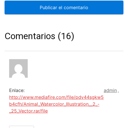
Comentarios (16)
Enlace:
admin
,
http://www.mediafire.com/file/pdv44sgkw5
b4cfh/Animal_Watercolor_Illustration__2_-
_25_Vector.rar/file