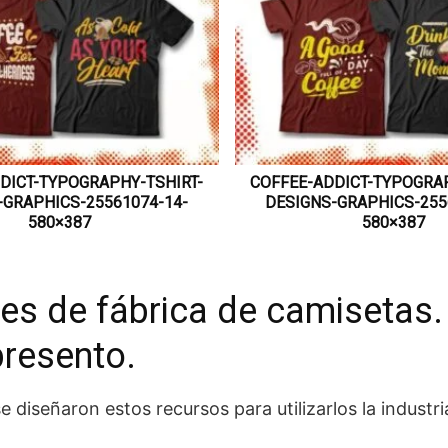
DICT-TYPOGRAPHY-TSHIRT-
COFFEE-ADDICT-TYPOGRAP
-GRAPHICS-25561074-14-
DESIGNS-GRAPHICS-255
580×387
580×387
es de fábrica de camisetas.
presento.
iseñaron estos recursos para utilizarlos la industria 