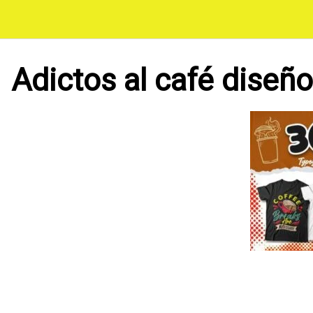
Saltar
al
contenido
Adictos al café diseñ