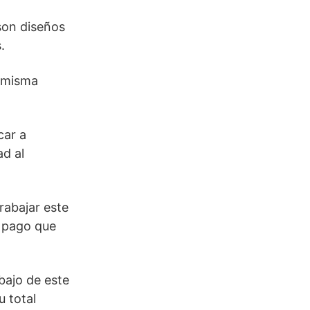
son diseños
.
a misma
car a
ad al
rabajar este
e pago que
bajo de este
u total