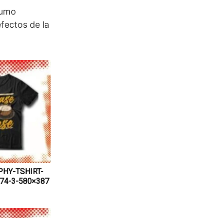
sumo
fectos de la
HY-TSHIRT-
74-3-580×387