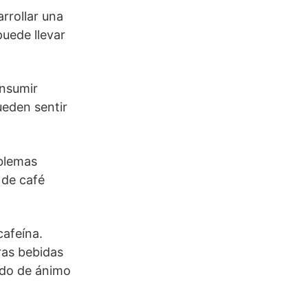
rrollar una
puede llevar
onsumir
ueden sentir
oblemas
 de café
cafeína.
ras bebidas
ado de ánimo