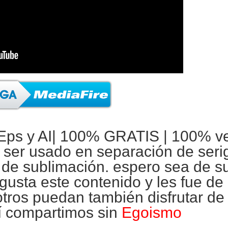
Eps y AI|
100% GRATIS
| 100% ve
a ser usado en separación de
seri
a de
sublimación
. espero sea de su
gusta este contenido y les fue de
otros puedan también disfrutar de
í compartimos sin
Egoismo