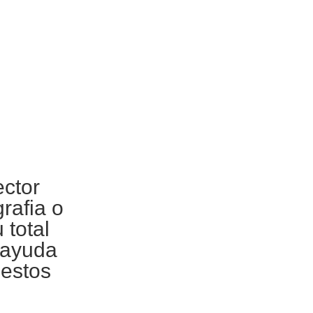
ctor
grafia
o
 total
 ayuda
 estos