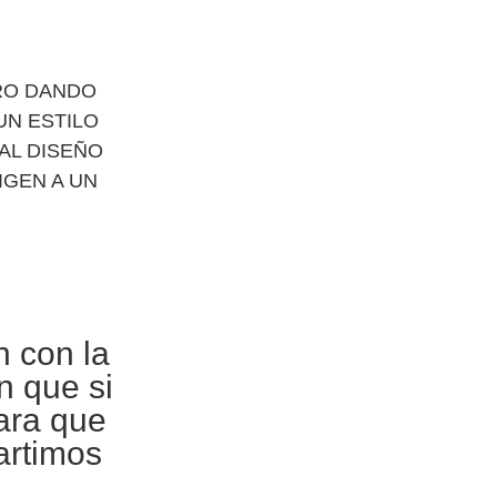
RO DANDO
UN ESTILO
AL DISEÑO
IGEN A UN
n con la
n que si
para que
artimos