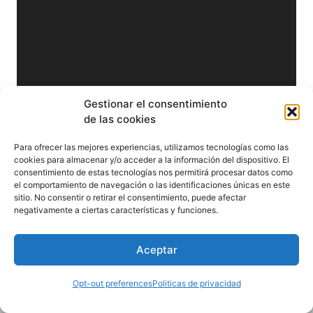
Gestionar el consentimiento
de las cookies
Para ofrecer las mejores experiencias, utilizamos tecnologías como las
cookies para almacenar y/o acceder a la información del dispositivo. El
consentimiento de estas tecnologías nos permitirá procesar datos como
el comportamiento de navegación o las identificaciones únicas en este
IMGBIN_DRAWING-WOMAN-PNG (8)
sitio. No consentir o retirar el consentimiento, puede afectar
negativamente a ciertas características y funciones.
Aceptar
Please wait..
Opt-out preferences
Politicas de privacidad